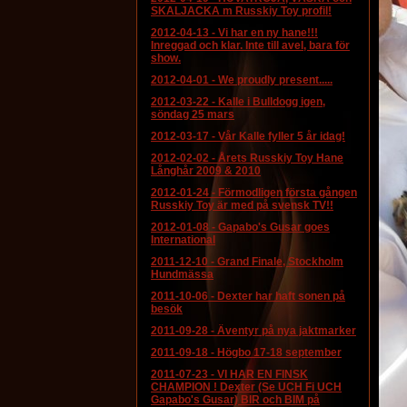
SKALJACKA m Russkiy Toy profil!
2012-04-13
-
Vi har en ny hane!!!
Inreggad och klar. Inte till avel, bara för
show.
2012-04-01
-
We proudly present.....
2012-03-22
-
Kalle i Bulldogg igen,
söndag 25 mars
2012-03-17
-
Vår Kalle fyller 5 år idag!
2012-02-02
-
Årets Russkiy Toy Hane
Långhår 2009 & 2010
2012-01-24
-
Förmodligen första gången
Russkiy Toy är med på svensk TV!!
2012-01-08
-
Gapabo's Gusar goes
International
2011-12-10
-
Grand Finale, Stockholm
Hundmässa
2011-10-06
-
Dexter har haft sonen på
besök
2011-09-28
-
Äventyr på nya jaktmarker
2011-09-18
-
Högbo 17-18 september
2011-07-23
-
VI HAR EN FINSK
CHAMPION ! Dexter (Se UCH Fi UCH
Gapabo's Gusar) BIR och BIM på