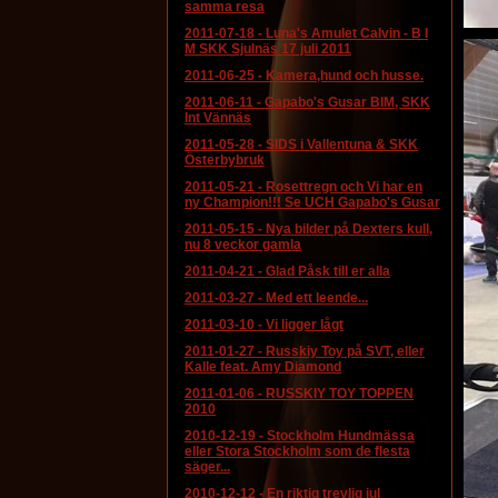
samma resa
2011-07-18
-
Luna's Amulet Calvin - B I
M SKK Sjulnäs 17 juli 2011
2011-06-25
-
Kamera,hund och husse.
2011-06-11
-
Gapabo's Gusar BIM, SKK
Int Vännäs
2011-05-28
-
SIDS i Vallentuna & SKK
Österbybruk
2011-05-21
-
Rosettregn och Vi har en
ny Champion!!! Se UCH Gapabo's Gusar
2011-05-15
-
Nya bilder på Dexters kull,
nu 8 veckor gamla
2011-04-21
-
Glad Påsk till er alla
2011-03-27
-
Med ett leende...
2011-03-10
-
Vi ligger lågt
2011-01-27
-
Russkiy Toy på SVT, eller
Kalle feat. Amy Diamond
2011-01-06
-
RUSSKIY TOY TOPPEN
2010
2010-12-19
-
Stockholm Hundmässa
eller Stora Stockholm som de flesta
säger...
2010-12-12
-
En riktig trevlig jul