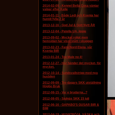
2014-02-09
-
Kennel Bella Cosa väntar
valpar efter Kalle
2014-01-11
-
Både Ledi och Ksenia har
hunnit fylla 2 år
2013-12-16
-
God Jul & Gott Nytt ÅR
2013-12-04
-
Patella UA, jippie
2013-09-02
-
Mycket roligt men
hemsidan har visst stått i skuggan
2013-02-23
-
Fann Nord Elana, vår
Ksenia BIR
2013-01-24
-
Top Male no 4!
2012-12-27
-
Här händer det mycket, för
mycket.
2012-10-14
-
Sundsvallstripp med nya
husbilen
2012-09-09
-
Tre-dagars SKK utställning
Högbo Bruk
2012-08-15
-
Var e brudarna...?
2012-08-05
-
Sjulnäs SKK 15 juli
2012-06-16
-
GAPABO'S GUSAR BIR &
BIM
2012-04-19
-
HUVATRÖJA, VÄSKA och