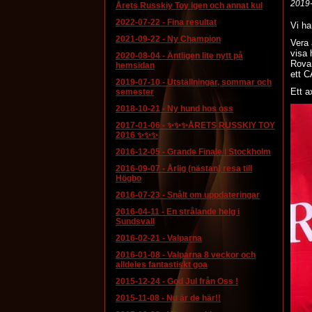
2019
Årets Russkiy Toy igen och annat kul
2022-07-22
-
Fina resultat
Vi ha
2021-09-22
-
Ny Champion
Vera 
visa 
2020-08-04
-
Äntligen lite nytt på
Rovan
hemsidan
ett C
2019-07-10
-
Utställningar, sommar och
Ett a
semester
2018-10-21
-
Ny hund hos oss
2017-01-06
-
✨✨✨ÅRETS RUSSKIY TOY
2016 ✨✨✨
2016-12-05
-
Grande Finale i Stockholm
2016-09-07
-
Årlig (nästan) resa till
Högbo
2016-07-23
-
Snålt om uppdateringar
2016-04-11
-
En strålande helg i
Sundsvall
2016-02-21
-
Valparna
2016-01-08
-
Valparna 8 veckor och
alldeles fantastiskt goa
2015-12-24
-
God Jul från Oss !
2015-11-08
-
Nu är de här!!