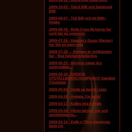
2009-10-12
-
World Dog Show 2009
2009-10-05
-
Timrå BIR och Sundsvall
BIM
2009-09-07
-
Två BIR och ett BIM i
Högbo
2009-08-30
-
Bella Cosa-flickorna har
varit här på semester
2009-07-26
-
Gapabo's Gusar (Dexter)
har fått en egen sida
2009-07-20
-
- Äntligen är nytillskottet
här - Nya halsband,helläckra
2009-06-15
-
Herrens vägar äro
outgrundliga...
2009-05-16
-
SVENSK
UTSTÄLLNINGSCHAMPION!!!! Swedish
Champion
2009-05-04
-
Stella på besök i stan
2009-04-26
-
Amigos, I'm back!
2009-03-13
-
Kalles nya kompis
2009-03-08
-
Våren närmar sig, och
utställningarna...
2009-02-14
-
Kalle o Titiyo ögonlysta,
båda UA