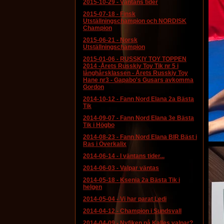
2015-10-29
-
Väntans tider
2015-07-18
-
Finsk
Utställningschampion och NORDISK
Champion
2015-06-21
-
Norsk
Utställningschampion
2015-01-06
-
RUSSKIY TOY TOPPEN
2014 -Årets Russkiy Toy Tik nr 5 i
långhårsklassen - Årets Russkiy Toy
Hane nr3 - Gapabo's Gusars avkomma
Gordon
2014-10-12
-
Fann Nord Elana 2a Bästa
Tik
2014-09-07
-
Fann Nord Elana 3e Bästa
Tik i Högbo
2014-08-23
-
Fann Nord Elana BIR Bäst i
Ras i Överkalix
2014-06-14
-
I väntans tider...
2014-06-03
-
Valpar väntas
2014-05-18
-
Ksenia 2a Bästa Tik i
helgen
2014-05-04
-
Vi har parat Ledi
2014-04-12
-
Champion i Sundsvall
2014-04-09
-
Nyfiken på Kalles valpar?