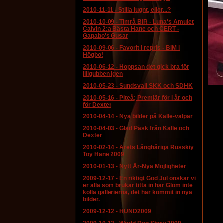
2010-11-11
-
Stilla lugnt, eller...?
2010-10-09
-
Timrå BIR - Luna's Amulet
Calvin 2:a Bästa Hane och CERT -
Gapabo's Gusar
2010-09-06
-
Favorit i repris - BIM i
Högbo!
2010-06-12
-
Hoppsan det gick bra för
lillgubben igen
2010-05-23
-
Sundsvall SKK och SDHK
2010-05-16
-
Piteå; Premiär för i år och
för Dexter
2010-04-14
-
Nya bilder på Kalle-valpar
2010-04-03
-
Glad Påsk från Kalle och
Dexter
2010-02-14
-
Årets Långhåriga Russkiy
Toy Hane 2009
2010-01-13
-
Nytt År-Nya Möjligheter
2009-12-17
-
En riktigt God Jul önskar vi
er alla som brukar titta in här Glöm inte
kolla gallerierna, det har kommit in nya
bilder.
2009-12-12
-
HUND2009