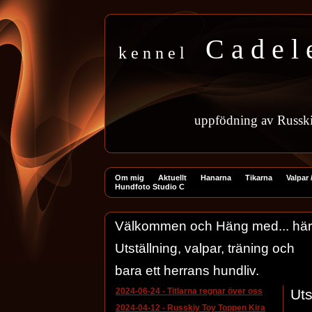
C a d e l 
k e n n e l
uppfödning
av
Russk
Om mig
Aktuellt
Hanarna
Tikarna
Valpar /
Hundfoto Studio C
Välkommen och Häng med... här har
Utställning, valpar, träning och
bara ett herrans hundliv.
2024-06-24
-
Titlarna regnar över oss
Uts
2024-04-12
-
Russkiy Toy Toppen Kira