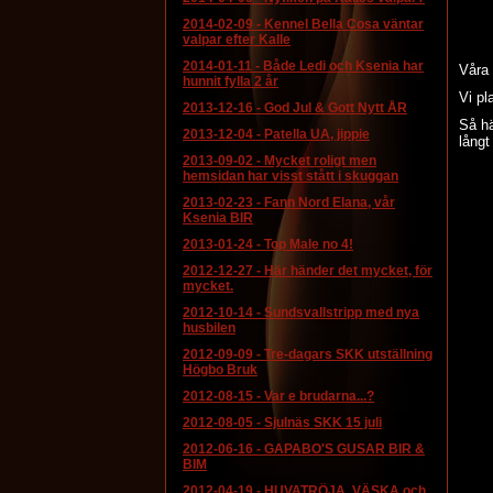
2014-02-09
-
Kennel Bella Cosa väntar
valpar efter Kalle
2014-01-11
-
Både Ledi och Ksenia har
Våra 
hunnit fylla 2 år
Vi pl
2013-12-16
-
God Jul & Gott Nytt ÅR
Så hä
2013-12-04
-
Patella UA, jippie
långt
2013-09-02
-
Mycket roligt men
hemsidan har visst stått i skuggan
2013-02-23
-
Fann Nord Elana, vår
Ksenia BIR
2013-01-24
-
Top Male no 4!
2012-12-27
-
Här händer det mycket, för
mycket.
2012-10-14
-
Sundsvallstripp med nya
husbilen
2012-09-09
-
Tre-dagars SKK utställning
Högbo Bruk
2012-08-15
-
Var e brudarna...?
2012-08-05
-
Sjulnäs SKK 15 juli
2012-06-16
-
GAPABO'S GUSAR BIR &
BIM
2012-04-19
-
HUVATRÖJA, VÄSKA och