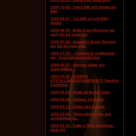
2009-10-12
-
World Dog Show 2009
2009-10-05
-
Timrå BIR och Sundsvall
BIM
2009-09-07
-
Två BIR och ett BIM i
Högbo
2009-08-30
-
Bella Cosa-flickorna har
varit här på semester
2009-07-26
-
Gapabo's Gusar (Dexter)
har fått en egen sida
2009-07-20
-
- Äntligen är nytillskottet
här - Nya halsband,helläckra
2009-06-15
-
Herrens vägar äro
outgrundliga...
2009-05-16
-
SVENSK
UTSTÄLLNINGSCHAMPION!!!! Swedish
Champion
2009-05-04
-
Stella på besök i stan
2009-04-26
-
Amigos, I'm back!
2009-03-13
-
Kalles nya kompis
2009-03-08
-
Våren närmar sig, och
utställningarna...
2009-02-14
-
Kalle o Titiyo ögonlysta,
båda UA