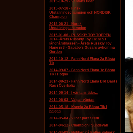
2015-10-29
-
Väntans tider
2015-07-18
-
Finsk
Utställningschampion och NORDISK
Champion
2015-06-21
-
Norsk
Utställningschampion
2015-01-06
-
RUSSKIY TOY TOPPEN
2014 -Årets Russkiy Toy Tik nr 5 i
långhårsklassen - Årets Russkiy Toy
Hane nr3 - Gapabo's Gusars avkomma
Gordon
2014-10-12
-
Fann Nord Elana 2a Bästa
Tik
2014-09-07
-
Fann Nord Elana 3e Bästa
Tik i Högbo
2014-08-23
-
Fann Nord Elana BIR Bäst i
Ras i Överkalix
2014-06-14
-
I väntans tider...
2014-06-03
-
Valpar väntas
2014-05-18
-
Ksenia 2a Bästa Tik i
helgen
2014-05-04
-
Vi har parat Ledi
2014-04-12
-
Champion i Sundsvall
2014-04-09
-
Nyfiken på Kalles valpar?