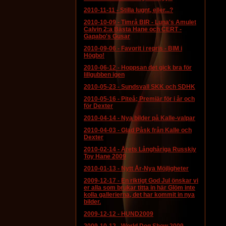
2010-11-11
-
Stilla lugnt, eller...?
2010-10-09
-
Timrå BIR - Luna's Amulet
Calvin 2:a Bästa Hane och CERT -
Gapabo's Gusar
2010-09-06
-
Favorit i repris - BIM i
Högbo!
2010-06-12
-
Hoppsan det gick bra för
lillgubben igen
2010-05-23
-
Sundsvall SKK och SDHK
2010-05-16
-
Piteå; Premiär för i år och
för Dexter
2010-04-14
-
Nya bilder på Kalle-valpar
2010-04-03
-
Glad Påsk från Kalle och
Dexter
2010-02-14
-
Årets Långhåriga Russkiy
Toy Hane 2009
2010-01-13
-
Nytt År-Nya Möjligheter
2009-12-17
-
En riktigt God Jul önskar vi
er alla som brukar titta in här Glöm inte
kolla gallerierna, det har kommit in nya
bilder.
2009-12-12
-
HUND2009