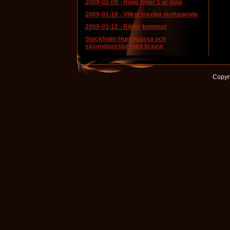
2009-02-09
-
Hugo fyller 1 år idag
2009-01-19
-
Vilket trevligt mottagande
2009-01-12
-
Bilder kommer
Stockholm Hundmässa och
säsongsavslut med bravur
Copyri