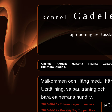
C a d e l 
k e n n e l
uppfödning
av
Russk
Om mig
Aktuellt
Hanarna
Tikarna
Valpar /
Hundfoto Studio C
Välkommen och Häng med... här har
Utställning, valpar, träning och
bara ett herrans hundliv.
2024-06-24
-
Titlarna regnar över oss
Båd
2024-04-12
-
Russkiy Toy Toppen Kira