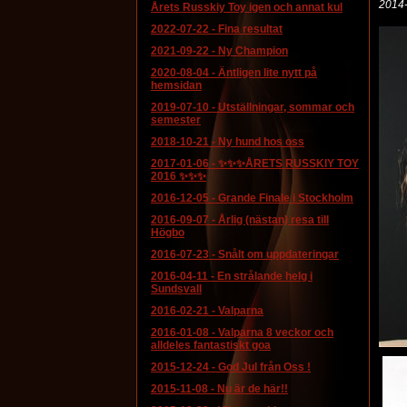
2014
Årets Russkiy Toy igen och annat kul
2022-07-22
-
Fina resultat
2021-09-22
-
Ny Champion
2020-08-04
-
Äntligen lite nytt på
hemsidan
2019-07-10
-
Utställningar, sommar och
semester
2018-10-21
-
Ny hund hos oss
2017-01-06
-
✨✨✨ÅRETS RUSSKIY TOY
2016 ✨✨✨
2016-12-05
-
Grande Finale i Stockholm
2016-09-07
-
Årlig (nästan) resa till
Högbo
2016-07-23
-
Snålt om uppdateringar
2016-04-11
-
En strålande helg i
Sundsvall
2016-02-21
-
Valparna
2016-01-08
-
Valparna 8 veckor och
alldeles fantastiskt goa
2015-12-24
-
God Jul från Oss !
2015-11-08
-
Nu är de här!!