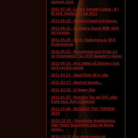
samma resa
2011-07-18
-
Luna's Amulet Calvin - B I
M SKK Sjulnäs 17 juli 2011
2011-06-25
-
Kamera,hund och husse.
2011-06-11
-
Gapabo's Gusar BIM, SKK
Int Vännäs
2011-05-28
-
SIDS i Vallentuna & SKK
Österbybruk
2011-05-21
-
Rosettregn och Vi har en
ny Champion!!! Se UCH Gapabo's Gusar
2011-05-15
-
Nya bilder på Dexters kull,
nu 8 veckor gamla
2011-04-21
-
Glad Påsk till er alla
2011-03-27
-
Med ett leende...
2011-03-10
-
Vi ligger lågt
2011-01-27
-
Russkiy Toy på SVT, eller
Kalle feat. Amy Diamond
2011-01-06
-
RUSSKIY TOY TOPPEN
2010
2010-12-19
-
Stockholm Hundmässa
eller Stora Stockholm som de flesta
säger...
2010-12-12
-
En riktig trevlig jul