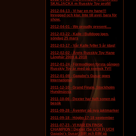
SKALJACKA m Russkiy Toy profil!
2012-04-13
-
Vi har en ny hane!!!
Inreggad och klar. Inte till avel, bara för
show.
2012-04-01
-
We proudly present.....
2012-03-22
-
Kalle i Bulldogg igen,
söndag 25 mars
2012-03-17
-
Vår Kalle fyller 5 år idag!
2012-02-02
-
Årets Russkiy Toy Hane
Långhår 2009 & 2010
2012-01-24
-
Förmodligen första gången
Russkiy Toy är med på svensk TV!!
2012-01-08
-
Gapabo's Gusar goes
International
2011-12-10
-
Grand Finale, Stockholm
Hundmässa
2011-10-06
-
Dexter har haft sonen på
besök
2011-09-28
-
Äventyr på nya jaktmarker
2011-09-18
-
Högbo 17-18 september
2011-07-23
-
VI HAR EN FINSK
CHAMPION ! Dexter (Se UCH Fi UCH
Gapabo's Gusar) BIR och BIM på