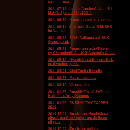
samma resa
2011-07-18
-
Luna's Amulet Calvin - B I
M SKK Sjulnäs 17 juli 2011
2011-06-25
-
Kamera,hund och husse.
2011-06-11
-
Gapabo's Gusar BIM, SKK
Int Vännäs
2011-05-28
-
SIDS i Vallentuna & SKK
Österbybruk
2011-05-21
-
Rosettregn och Vi har en
ny Champion!!! Se UCH Gapabo's Gusar
2011-05-15
-
Nya bilder på Dexters kull,
nu 8 veckor gamla
2011-04-21
-
Glad Påsk till er alla
2011-03-27
-
Med ett leende...
2011-03-10
-
Vi ligger lågt
2011-01-27
-
Russkiy Toy på SVT, eller
Kalle feat. Amy Diamond
2011-01-06
-
RUSSKIY TOY TOPPEN
2010
2010-12-19
-
Stockholm Hundmässa
eller Stora Stockholm som de flesta
säger...
2010-12-12
-
En riktig trevlig jul