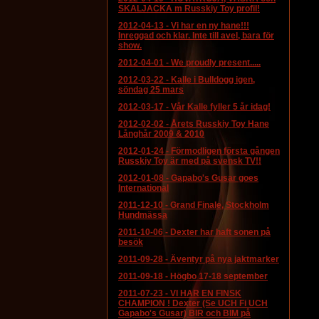
SKALJACKA m Russkiy Toy profil!
2012-04-13
-
Vi har en ny hane!!!
Inreggad och klar. Inte till avel, bara för
show.
2012-04-01
-
We proudly present.....
2012-03-22
-
Kalle i Bulldogg igen,
söndag 25 mars
2012-03-17
-
Vår Kalle fyller 5 år idag!
2012-02-02
-
Årets Russkiy Toy Hane
Långhår 2009 & 2010
2012-01-24
-
Förmodligen första gången
Russkiy Toy är med på svensk TV!!
2012-01-08
-
Gapabo's Gusar goes
International
2011-12-10
-
Grand Finale, Stockholm
Hundmässa
2011-10-06
-
Dexter har haft sonen på
besök
2011-09-28
-
Äventyr på nya jaktmarker
2011-09-18
-
Högbo 17-18 september
2011-07-23
-
VI HAR EN FINSK
CHAMPION ! Dexter (Se UCH Fi UCH
Gapabo's Gusar) BIR och BIM på