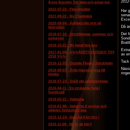
2012
Årets Russkiy Toy igen och annat kul
2022-07-22
-
Fina resultat
Har g
senar
2021-09-22
-
Ny Champion
Excel
2020-08-04
-
Äntligen lite nytt på
Då är
hemsidan
Det f
2019-07-10
-
Utställningar, sommar och
Sonde
semester
Bratt
2018-10-21
-
Ny hund hos oss
Extra
2017-01-06
-
✨✨✨ÅRETS RUSSKIY TOY
av en
2016 ✨✨✨
Tack 
2016-12-05
-
Grande Finale i Stockholm
Nästa
2016-09-07
-
Årlig (nästan) resa till
ringe
Högbo
2016-07-23
-
Snålt om uppdateringar
2016-04-11
-
En strålande helg i
Sundsvall
2016-02-21
-
Valparna
2016-01-08
-
Valparna 8 veckor och
alldeles fantastiskt goa
2015-12-24
-
God Jul från Oss !
2015-11-08
-
Nu är de här!!