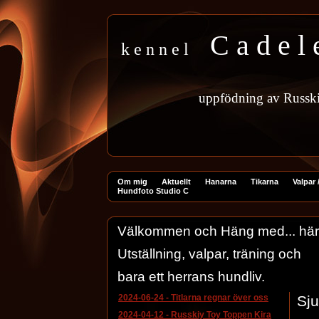
C a d e l 
k e n n e l
uppfödning
av
Russk
Om mig
Aktuellt
Hanarna
Tikarna
Valpar /
Hundfoto Studio C
Välkommen och Häng med... här har
Utställning, valpar, träning och
bara ett herrans hundliv.
2024-06-24
-
Titlarna regnar över oss
Sju
2024-04-12
-
Russkiy Toy Toppen Kira