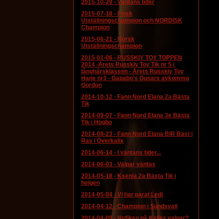
2015-10-29
-
Väntans tider
2015-07-18
-
Finsk
Utställningschampion och NORDISK
Champion
2015-06-21
-
Norsk
Utställningschampion
2015-01-06
-
RUSSKIY TOY TOPPEN
2014 -Årets Russkiy Toy Tik nr 5 i
långhårsklassen - Årets Russkiy Toy
Hane nr3 - Gapabo's Gusars avkomma
Gordon
2014-10-12
-
Fann Nord Elana 2a Bästa
Tik
2014-09-07
-
Fann Nord Elana 3e Bästa
Tik i Högbo
2014-08-23
-
Fann Nord Elana BIR Bäst i
Ras i Överkalix
2014-06-14
-
I väntans tider...
2014-06-03
-
Valpar väntas
2014-05-18
-
Ksenia 2a Bästa Tik i
helgen
2014-05-04
-
Vi har parat Ledi
2014-04-12
-
Champion i Sundsvall
2014-04-09
-
Nyfiken på Kalles valpar?