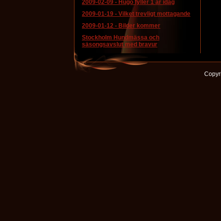
2009-02-09
-
Hugo fyller 1 år idag
2009-01-19
-
Vilket trevligt mottagande
2009-01-12
-
Bilder kommer
Stockholm Hundmässa och
säsongsavslut med bravur
Copyri