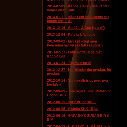
2014-02-09
-
Kennel Bella Cosa väntar
valpar efter Kalle
2014-01-11
-
Både Ledi och Ksenia har
hunnit fylla 2 år
2013-12-16
-
God Jul & Gott Nytt ÅR
2013-12-04
-
Patella UA, jippie
2013-09-02
-
Mycket roligt men
hemsidan har visst stått i skuggan
2013-02-23
-
Fann Nord Elana, vår
Ksenia BIR
2013-01-24
-
Top Male no 4!
2012-12-27
-
Här händer det mycket, för
mycket.
2012-10-14
-
Sundsvallstripp med nya
husbilen
2012-09-09
-
Tre-dagars SKK utställning
Högbo Bruk
2012-08-15
-
Var e brudarna...?
2012-08-05
-
Sjulnäs SKK 15 juli
2012-06-16
-
GAPABO'S GUSAR BIR &
BIM
2012-04-19
-
HUVATRÖJA, VÄSKA och