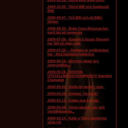
2009-10-12
-
World Dog Show 2009
2009-10-05
-
Timrå BIR och Sundsvall
BIM
2009-09-07
-
Två BIR och ett BIM i
Högbo
2009-08-30
-
Bella Cosa-flickorna har
varit här på semester
2009-07-26
-
Gapabo's Gusar (Dexter)
har fått en egen sida
2009-07-20
-
- Äntligen är nytillskottet
här - Nya halsband,helläckra
2009-06-15
-
Herrens vägar äro
outgrundliga...
2009-05-16
-
SVENSK
UTSTÄLLNINGSCHAMPION!!!! Swedish
Champion
2009-05-04
-
Stella på besök i stan
2009-04-26
-
Amigos, I'm back!
2009-03-13
-
Kalles nya kompis
2009-03-08
-
Våren närmar sig, och
utställningarna...
2009-02-14
-
Kalle o Titiyo ögonlysta,
båda UA