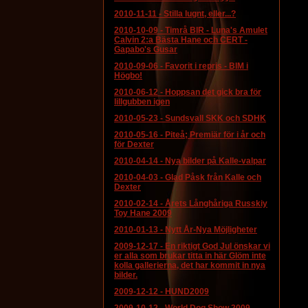
2010-11-11
-
Stilla lugnt, eller...?
2010-10-09
-
Timrå BIR - Luna's Amulet
Calvin 2:a Bästa Hane och CERT -
Gapabo's Gusar
2010-09-06
-
Favorit i repris - BIM i
Högbo!
2010-06-12
-
Hoppsan det gick bra för
lillgubben igen
2010-05-23
-
Sundsvall SKK och SDHK
2010-05-16
-
Piteå; Premiär för i år och
för Dexter
2010-04-14
-
Nya bilder på Kalle-valpar
2010-04-03
-
Glad Påsk från Kalle och
Dexter
2010-02-14
-
Årets Långhåriga Russkiy
Toy Hane 2009
2010-01-13
-
Nytt År-Nya Möjligheter
2009-12-17
-
En riktigt God Jul önskar vi
er alla som brukar titta in här Glöm inte
kolla gallerierna, det har kommit in nya
bilder.
2009-12-12
-
HUND2009