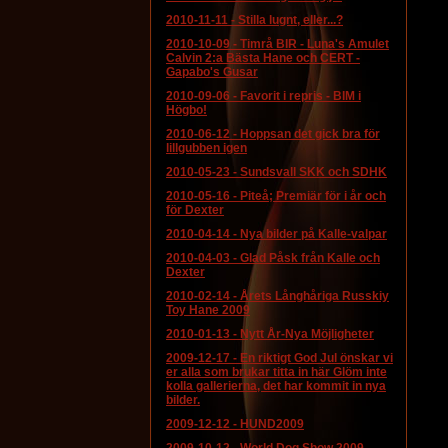
2010-11-11
-
Stilla lugnt, eller...?
2010-10-09
-
Timrå BIR - Luna's Amulet
Calvin 2:a Bästa Hane och CERT -
Gapabo's Gusar
2010-09-06
-
Favorit i repris - BIM i
Högbo!
2010-06-12
-
Hoppsan det gick bra för
lillgubben igen
2010-05-23
-
Sundsvall SKK och SDHK
2010-05-16
-
Piteå; Premiär för i år och
för Dexter
2010-04-14
-
Nya bilder på Kalle-valpar
2010-04-03
-
Glad Påsk från Kalle och
Dexter
2010-02-14
-
Årets Långhåriga Russkiy
Toy Hane 2009
2010-01-13
-
Nytt År-Nya Möjligheter
2009-12-17
-
En riktigt God Jul önskar vi
er alla som brukar titta in här Glöm inte
kolla gallerierna, det har kommit in nya
bilder.
2009-12-12
-
HUND2009