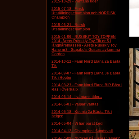
2015-10-29
-
Väntans tider
2015-07-18
-
Finsk
Utställningschampion och NORDISK
Champion
2015-06-21
-
Norsk
Utställningschampion
2015-01-06
-
RUSSKIY TOY TOPPEN
2014 -Årets Russkiy Toy Tik nr 5 i
långhårsklassen - Årets Russkiy Toy
Hane nr3 - Gapabo's Gusars avkomma
Gordon
2014-10-12
-
Fann Nord Elana 2a Bästa
Tik
2014-09-07
-
Fann Nord Elana 3e Bästa
Tik i Högbo
2014-08-23
-
Fann Nord Elana BIR Bäst i
Ras i Överkalix
2014-06-14
-
I väntans tider...
2014-06-03
-
Valpar väntas
2014-05-18
-
Ksenia 2a Bästa Tik i
helgen
2014-05-04
-
Vi har parat Ledi
2014-04-12
-
Champion i Sundsvall
2014-04-09
-
Nyfiken på Kalles valpar?