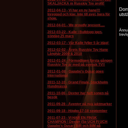
SKALJACKA m Russkiy Toy profil!
Doma
2012-04-13
-
Vi har en ny hane!!!
utst
Inreggad och klar. Inte till avel, bara för
show.
2012-04-01
-
We proudly present.....
Ännu 
2012-03-22
-
Kalle i Bulldogg igen,
trevli
söndag 25 mars
2012-03-17
-
Vår Kalle fyller 5 år idag!
2012-02-02
-
Årets Russkiy Toy Hane
Långhår 2009 & 2010
2012-01-24
-
Förmodligen första gången
Russkiy Toy är med på svensk TV!!
2012-01-08
-
Gapabo's Gusar goes
International
2011-12-10
-
Grand Finale, Stockholm
Hundmässa
2011-10-06
-
Dexter har haft sonen på
besök
2011-09-28
-
Äventyr på nya jaktmarker
2011-09-18
-
Högbo 17-18 september
2011-07-23
-
VI HAR EN FINSK
CHAMPION ! Dexter (Se UCH Fi UCH
Gapabo's Gusar) BIR och BIM på