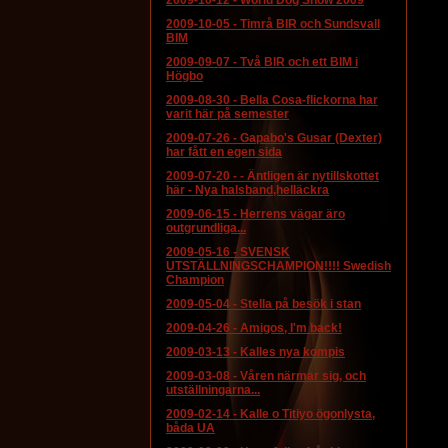
2009-10-12
-
World Dog Show 2009
2009-10-05
-
Timrå BIR och Sundsvall
BIM
2009-09-07
-
Två BIR och ett BIM i
Högbo
2009-08-30
-
Bella Cosa-flickorna har
varit här på semester
2009-07-26
-
Gapabo's Gusar (Dexter)
har fått en egen sida
2009-07-20
-
- Äntligen är nytillskottet
här - Nya halsband,helläckra
2009-06-15
-
Herrens vägar äro
outgrundliga...
2009-05-16
-
SVENSK
UTSTÄLLNINGSCHAMPION!!!! Swedish
Champion
2009-05-04
-
Stella på besök i stan
2009-04-26
-
Amigos, I'm back!
2009-03-13
-
Kalles nya kompis
2009-03-08
-
Våren närmar sig, och
utställningarna...
2009-02-14
-
Kalle o Titiyo ögonlysta,
båda UA