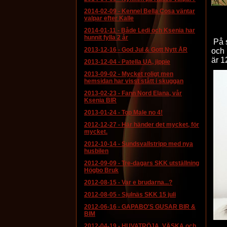
2014-02-09
-
Kennel Bella Cosa väntar
K
valpar efter Kalle
2014-01-11
-
Både Ledi och Ksenia har
hunnit fylla 2 år
P
å
2013-12-16
-
God Jul & Gott Nytt ÅR
och
är 1
2013-12-04
-
Patella UA, jippie
2013-09-02
-
Mycket roligt men
hemsidan har visst stått i skuggan
2013-02-23
-
Fann Nord Elana, vår
Ksenia BIR
2013-01-24
-
Top Male no 4!
2012-12-27
-
Här händer det mycket, för
mycket.
2012-10-14
-
Sundsvallstripp med nya
husbilen
2012-09-09
-
Tre-dagars SKK utställning
Högbo Bruk
2012-08-15
-
Var e brudarna...?
2012-08-05
-
Sjulnäs SKK 15 juli
2012-06-16
-
GAPABO'S GUSAR BIR &
BIM
2012-04-19
-
HUVATRÖJA, VÄSKA och