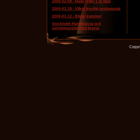
2009-02-09
-
Hugo fyller 1 år idag
2009-01-19
-
Vilket trevligt mottagande
2009-01-12
-
Bilder kommer
Stockholm Hundmässa och
säsongsavslut med bravur
Copyri