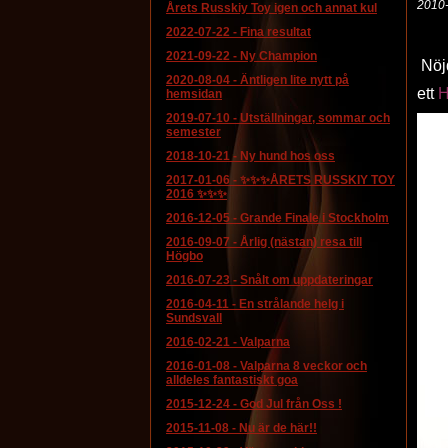
2010
Årets Russkiy Toy igen och annat kul
2022-07-22
-
Fina resultat
2021-09-22
-
Ny Champion
Nöjd
2020-08-04
-
Äntligen lite nytt på
ett
hemsidan
2019-07-10
-
Utställningar, sommar och
semester
2018-10-21
-
Ny hund hos oss
2017-01-06
-
✨✨✨ÅRETS RUSSKIY TOY
2016 ✨✨✨
2016-12-05
-
Grande Finale i Stockholm
2016-09-07
-
Årlig (nästan) resa till
Högbo
2016-07-23
-
Snålt om uppdateringar
2016-04-11
-
En strålande helg i
Sundsvall
2016-02-21
-
Valparna
2016-01-08
-
Valparna 8 veckor och
alldeles fantastiskt goa
2015-12-24
-
God Jul från Oss !
2015-11-08
-
Nu är de här!!