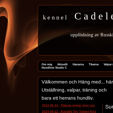
C a d e l 
k e n n e l
uppfödning
av
Russk
Om mig
Aktuellt
Hanarna
Tikarna
Valpar /
Hundfoto Studio C
Välkommen och Häng med... här har
Utställning, valpar, träning och
bara ett herrans hundliv.
2024-06-24
-
Titlarna regnar över oss
Su
2024-04-12
-
Russkiy Toy Toppen Kira